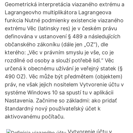
Geometrická interpretácia viazaného extrému a
Lagrangeovho multiplikátora Lagrangeova
funkcia Nutné podmienky existencie viazaného
extrému Věc (latinsky res) je v českém právu
definována v ustanovení § 489 a následujících
občanského zákoníku (dále jen „OZ“), dle
kterého: „Věc v právním smyslu je vše, co je
rozdílné od osoby a slouží potřebě lidí.“ Věc
určená k obecnému užívání je veřejný statek (§
490 OZ). Věc může být předmětem (objektem)
práv, ne však jejich nositelem Vytvorenie účtu v
systéme Windows 10 sa spustí tu v aplikácii
Nastavenia. Začnime so základmi: ako pridať
štandardný nový používateľský účet k
aktivovanému počítaču.
Vytvorenie účtu v