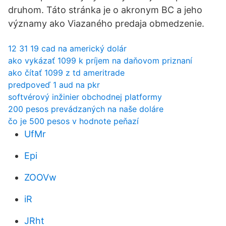
druhom. Táto stránka je o akronym BC a jeho
významy ako Viazaného predaja obmedzenie.
12 31 19 cad na americký dolár
ako vykázať 1099 k príjem na daňovom priznaní
ako čítať 1099 z td ameritrade
predpoveď 1 aud na pkr
softvérový inžinier obchodnej platformy
200 pesos prevádzaných na naše doláre
čo je 500 pesos v hodnote peňazí
UfMr
Epi
ZOOVw
iR
JRht