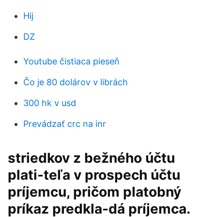
Hij
DZ
Youtube čistiaca pieseň
Čo je 80 dolárov v librách
300 hk v usd
Prevádzať crc na inr
striedkov z bežného účtu
plati-teľa v prospech účtu
príjemcu, pričom platobný
príkaz predkla-dá príjemca.