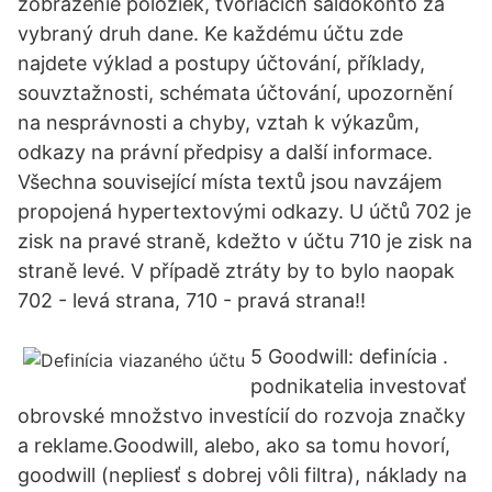
zobrazenie položiek, tvoriacich saldokonto za
vybraný druh dane. Ke každému účtu zde
najdete výklad a postupy účtování, příklady,
souvztažnosti, schémata účtování, upozornění
na nesprávnosti a chyby, vztah k výkazům,
odkazy na právní předpisy a další informace.
Všechna související místa textů jsou navzájem
propojená hypertextovými odkazy. U účtů 702 je
zisk na pravé straně, kdežto v účtu 710 je zisk na
straně levé. V případě ztráty by to bylo naopak
702 - levá strana, 710 - pravá strana!!
5 Goodwill: definícia .
podnikatelia investovať
obrovské množstvo investícií do rozvoja značky
a reklame.Goodwill, alebo, ako sa tomu hovorí,
goodwill (nepliesť s dobrej vôli filtra), náklady na