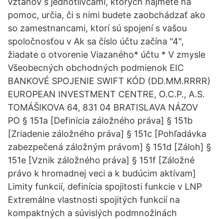
vzťahov s jednotlivcami, ktorých najmete na
pomoc, určia, či s nimi budete zaobchádzať ako
so zamestnancami, ktorí sú spojení s vašou
spoločnosťou v Ak sa číslo účtu začína "4",
žiadate o otvorenie Viazaného* účtu * V zmysle
Všeobecných obchodných podmienok EIC
BANKOVÉ SPOJENIE SWIFT KÓD (DD.MM.RRRR)
EUROPEAN INVESTMENT CENTRE, O.C.P., A.S.
TOMÁŠIKOVA 64, 831 04 BRATISLAVA NÁZOV
PO § 151a [Definícia záložného práva] § 151b
[Zriadenie záložného práva] § 151c [Pohľadávka
zabezpečená záložným právom] § 151d [Záloh] §
151e [Vznik záložného práva] § 151f [Záložné
právo k hromadnej veci a k budúcim aktívam]
Limity funkcií, definícia spojitosti funkcie v LNP
Extremálne vlastnosti spojitých funkcií na
kompaktných a súvislých podmnožinách