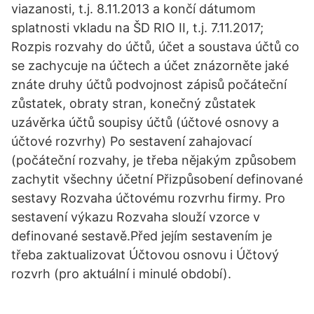
viazanosti, t.j. 8.11.2013 a končí dátumom
splatnosti vkladu na ŠD RIO II, t.j. 7.11.2017;
Rozpis rozvahy do účtů, účet a soustava účtů co
se zachycuje na účtech a účet znázorněte jaké
znáte druhy účtů podvojnost zápisů počáteční
zůstatek, obraty stran, konečný zůstatek
uzávěrka účtů soupisy účtů (účtové osnovy a
účtové rozvrhy) Po sestavení zahajovací
(počáteční rozvahy, je třeba nějakým způsobem
zachytit všechny účetní Přizpůsobení definované
sestavy Rozvaha účtovému rozvrhu firmy. Pro
sestavení výkazu Rozvaha slouží vzorce v
definované sestavě.Před jejím sestavením je
třeba zaktualizovat Účtovou osnovu i Účtový
rozvrh (pro aktuální i minulé období).