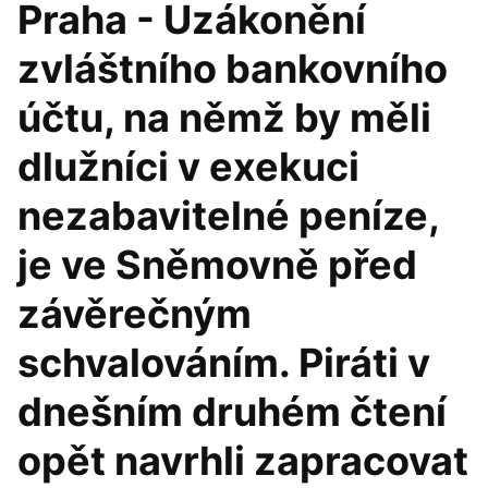
Praha - Uzákonění
zvláštního bankovního
účtu, na němž by měli
dlužníci v exekuci
nezabavitelné peníze,
je ve Sněmovně před
závěrečným
schvalováním. Piráti v
dnešním druhém čtení
opět navrhli zapracovat