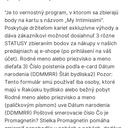
"Je to vernostný program, v ktorom sa zbierajú
body na kartu s názvom „My Intimissimi“.
Poskytuje držiteľom kariet exkluzívne výhody a
dáva zákazníkovi možnosť dosiahnuť 3 rôzne
STATUSY zbieraním bodov za nákupy v našich
predajniach aj e-shope (po prihlásení na váš
účet). Rodné meno alebo priezvisko a meno
dieťaťa 3) Číslo poistenia podľa e-card Dátum
narodenia (DDMMRR) Štát bydliska2) Pozor:
Tento formulár smú používať iba osoby, ktoré
majú v Rakúsku bydlisko alebo bežný pobyt
Rodné meno alebo priezvisko a meno
(paličkovým písmom) uve Dátum narodenia
(DDMMRR) Poštové smerovacie číslo Čo je
Promagnetín? Stielka Promagnetin pomáha