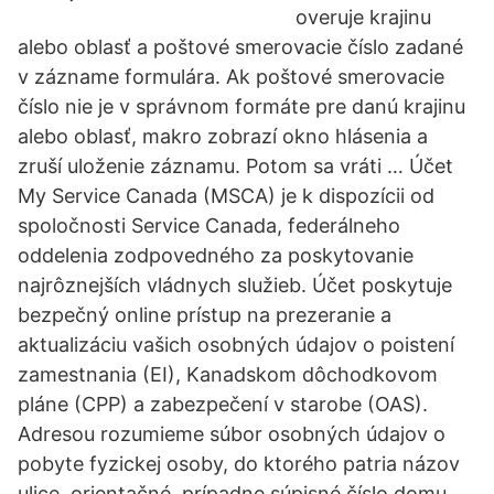
overuje krajinu
alebo oblasť a poštové smerovacie číslo zadané
v zázname formulára. Ak poštové smerovacie
číslo nie je v správnom formáte pre danú krajinu
alebo oblasť, makro zobrazí okno hlásenia a
zruší uloženie záznamu. Potom sa vráti … Účet
My Service Canada (MSCA) je k dispozícii od
spoločnosti Service Canada, federálneho
oddelenia zodpovedného za poskytovanie
najrôznejších vládnych služieb. Účet poskytuje
bezpečný online prístup na prezeranie a
aktualizáciu vašich osobných údajov o poistení
zamestnania (EI), Kanadskom dôchodkovom
pláne (CPP) a zabezpečení v starobe (OAS).
Adresou rozumieme súbor osobných údajov o
pobyte fyzickej osoby, do ktorého patria názov
ulice, orientačné, prípadne súpisné číslo domu,