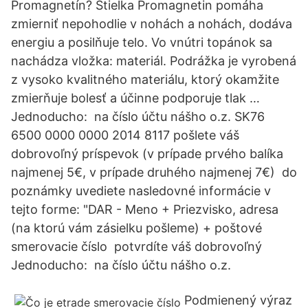
Promagnetín? Stielka Promagnetin pomáha
zmierniť nepohodlie v nohách a nohách, dodáva
energiu a posilňuje telo. Vo vnútri topánok sa
nachádza vložka: materiál. Podrážka je vyrobená
z vysoko kvalitného materiálu, ktorý okamžite
zmierňuje bolesť a účinne podporuje tlak …
Jednoducho: ️ na číslo účtu nášho o.z. SK76
6500 0000 0000 2014 8117 pošlete váš
dobrovoľný príspevok (v prípade prvého balíka
najmenej 5€, v prípade druhého najmenej 7€) ️ do
poznámky uvediete nasledovné informácie v
tejto forme: "DAR - Meno + Priezvisko, adresa
(na ktorú vám zásielku pošleme) + poštové
smerovacie číslo ️ potvrdíte váš dobrovoľný
Jednoducho: ️ na číslo účtu nášho o.z.
Podmienený výraz