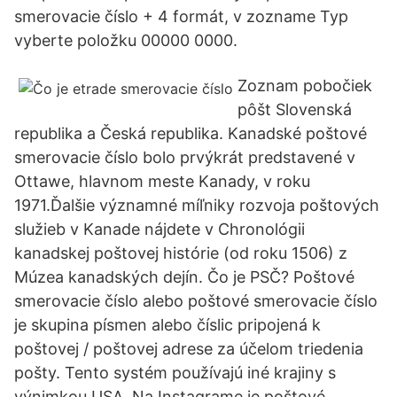
smerovacie číslo + 4 formát, v zozname Typ
vyberte položku 00000 0000.
Zoznam pobočiek
pôšt Slovenská
republika a Česká republika. Kanadské poštové
smerovacie číslo bolo prvýkrát predstavené v
Ottawe, hlavnom meste Kanady, v roku
1971.Ďalšie významné míľniky rozvoja poštových
služieb v Kanade nájdete v Chronológii
kanadskej poštovej histórie (od roku 1506) z
Múzea kanadských dejín. Čo je PSČ? Poštové
smerovacie číslo alebo poštové smerovacie číslo
je skupina písmen alebo číslic pripojená k
poštovej / poštovej adrese za účelom triedenia
pošty. Tento systém používajú iné krajiny s
výnimkou USA. Na Instagrame je poštové