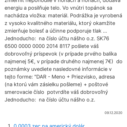
zmierniť nepohodlie v nohách a nohách, dodáva
energiu a posilňuje telo. Vo vnútri topánok sa
nachádza vložka: materiál. Podrážka je vyrobená
z vysoko kvalitného materiálu, ktorý okamžite
zmierňuje bolesť a účinne podporuje tlak …
Jednoducho: ️ na číslo účtu nášho o.z. SK76
6500 0000 0000 2014 8117 pošlete váš
dobrovoľný príspevok (v prípade prvého balíka
najmenej 5€, v prípade druhého najmenej 7€) ️ do
poznámky uvediete nasledovné informácie v
tejto forme: "DAR - Meno + Priezvisko, adresa
(na ktorú vám zásielku pošleme) + poštové
smerovacie číslo ️ potvrdíte váš dobrovoľný
Jednoducho: ️ na číslo účtu nášho o.z.
09.12.2020
0,0003 zec na americký dolár