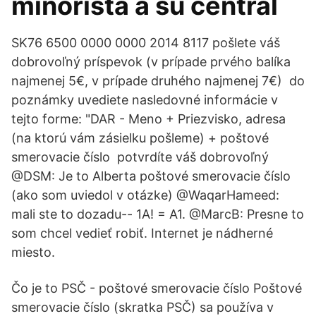
minorista a su central
SK76 6500 0000 0000 2014 8117 pošlete váš
dobrovoľný príspevok (v prípade prvého balíka
najmenej 5€, v prípade druhého najmenej 7€) ️ do
poznámky uvediete nasledovné informácie v
tejto forme: "DAR - Meno + Priezvisko, adresa
(na ktorú vám zásielku pošleme) + poštové
smerovacie číslo ️ potvrdíte váš dobrovoľný
@DSM: Je to Alberta poštové smerovacie číslo
(ako som uviedol v otázke) @WaqarHameed:
mali ste to dozadu-- 1A! = A1. @MarcB: Presne to
som chcel vedieť robiť. Internet je nádherné
miesto.
Čo je to PSČ - poštové smerovacie číslo Poštové
smerovacie číslo (skratka PSČ) sa používa v