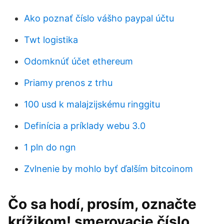
Ako poznať číslo vášho paypal účtu
Twt logistika
Odomknúť účet ethereum
Priamy prenos z trhu
100 usd k malajzijskému ringgitu
Definícia a príklady webu 3.0
1 pln do ngn
Zvlnenie by mohlo byť ďalším bitcoinom
Čo sa hodí, prosím, označte
krížikom! smerovacie číslo