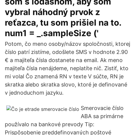
som s lodashom, aby som
vybral náhodný prvok z
reťazca, tu som prišiel na to.
num1 = _.sampleSize ('
Potom, čo meno osoby/názov spoločnosti, ktorej
číslo patrí zistíme, odošlete SMS v hodnote 2.90
€ a majiteľa čísla dostanete na email. Ak meno
majiteľa čísla nenájdeme, neplatíte nič. Zistiť, kto
mi volal Čo znamená RN v texte V súčte, RN je
skratka alebo skratka slovo, ktoré je definované
v jednoduchom jazyku.
Smerovacie číslo
ABA sa primárne
používalo na bankové prevody Tip:
Prispôsobenie preddefinovaných poštové