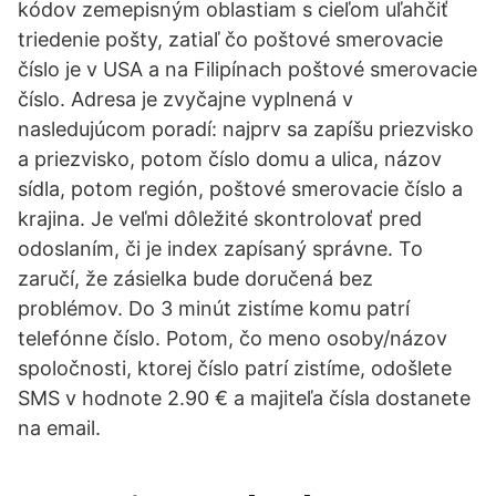
kódov zemepisným oblastiam s cieľom uľahčiť
triedenie pošty, zatiaľ čo poštové smerovacie
číslo je v USA a na Filipínach poštové smerovacie
číslo. Adresa je zvyčajne vyplnená v
nasledujúcom poradí: najprv sa zapíšu priezvisko
a priezvisko, potom číslo domu a ulica, názov
sídla, potom región, poštové smerovacie číslo a
krajina. Je veľmi dôležité skontrolovať pred
odoslaním, či je index zapísaný správne. To
zaručí, že zásielka bude doručená bez
problémov. Do 3 minút zistíme komu patrí
telefónne číslo. Potom, čo meno osoby/názov
spoločnosti, ktorej číslo patrí zistíme, odošlete
SMS v hodnote 2.90 € a majiteľa čísla dostanete
na email.