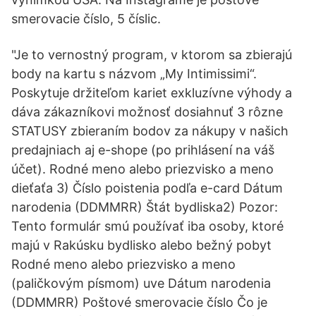
smerovacie číslo, 5 číslic.
"Je to vernostný program, v ktorom sa zbierajú
body na kartu s názvom „My Intimissimi“.
Poskytuje držiteľom kariet exkluzívne výhody a
dáva zákazníkovi možnosť dosiahnuť 3 rôzne
STATUSY zbieraním bodov za nákupy v našich
predajniach aj e-shope (po prihlásení na váš
účet). Rodné meno alebo priezvisko a meno
dieťaťa 3) Číslo poistenia podľa e-card Dátum
narodenia (DDMMRR) Štát bydliska2) Pozor:
Tento formulár smú používať iba osoby, ktoré
majú v Rakúsku bydlisko alebo bežný pobyt
Rodné meno alebo priezvisko a meno
(paličkovým písmom) uve Dátum narodenia
(DDMMRR) Poštové smerovacie číslo Čo je