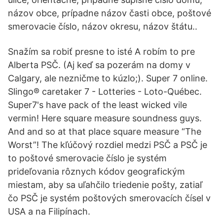
názov obce, prípadne názov časti obce, poštové
smerovacie číslo, názov okresu, názov štátu..
Snažím sa robiť presne to isté A robím to pre
Alberta PSČ. (Aj keď sa pozerám na domy v
Calgary, ale nezničme to kúzlo;). Super 7 online.
Slingo® caretaker 7 - Lotteries - Loto-Québec.
Super7's have pack of the least wicked vile
vermin! Here square measure soundness guys.
And and so at that place square measure “The
Worst”! The kľúčový rozdiel medzi PSČ a PSČ je
to poštové smerovacie číslo je systém
prideľovania rôznych kódov geografickým
miestam, aby sa uľahčilo triedenie pošty, zatiaľ
čo PSČ je systém poštových smerovacích čísel v
USA a na Filipínach.