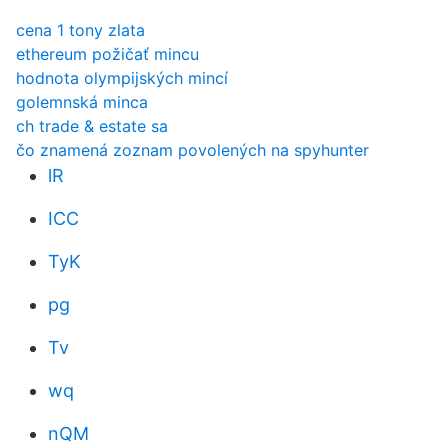
cena 1 tony zlata
ethereum požičať mincu
hodnota olympijských mincí
golemnská minca
ch trade & estate sa
čo znamená zoznam povolených na spyhunter
lR
ICC
TyK
pg
Tv
wq
nQM