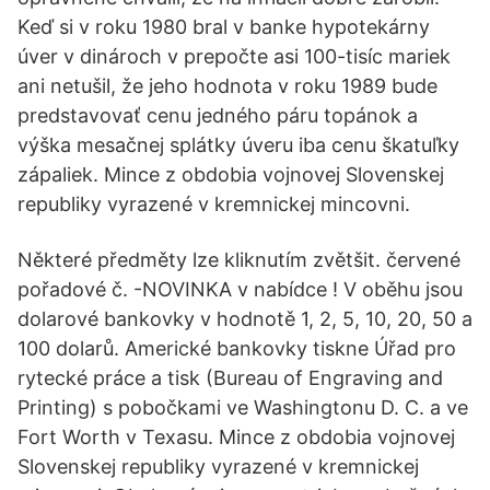
Keď si v roku 1980 bral v banke hypotekárny
úver v dinároch v prepočte asi 100-tisíc mariek
ani netušil, že jeho hodnota v roku 1989 bude
predstavovať cenu jedného páru topánok a
výška mesačnej splátky úveru iba cenu škatuľky
zápaliek. Mince z obdobia vojnovej Slovenskej
republiky vyrazené v kremnickej mincovni.
Některé předměty lze kliknutím zvětšit. červené
pořadové č. -NOVINKA v nabídce ! V oběhu jsou
dolarové bankovky v hodnotě 1, 2, 5, 10, 20, 50 a
100 dolarů. Americké bankovky tiskne Úřad pro
rytecké práce a tisk (Bureau of Engraving and
Printing) s pobočkami ve Washingtonu D. C. a ve
Fort Worth v Texasu. Mince z obdobia vojnovej
Slovenskej republiky vyrazené v kremnickej