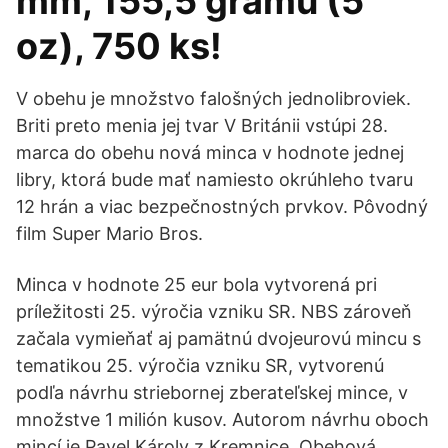
mm, 155,5 gramů (5
oz), 750 ks!
V obehu je množstvo falošných jednolibroviek.
Briti preto menia jej tvar V Británii vstúpi 28.
marca do obehu nová minca v hodnote jednej
libry, ktorá bude mať namiesto okrúhleho tvaru
12 hrán a viac bezpečnostných prvkov. Pôvodný
film Super Mario Bros.
Minca v hodnote 25 eur bola vytvorená pri
príležitosti 25. výročia vzniku SR. NBS zároveň
začala vymieňať aj pamätnú dvojeurovú mincu s
tematikou 25. výročia vzniku SR, vytvorenú
podľa návrhu striebornej zberateľskej mince, v
množstve 1 milión kusov. Autorom návrhu oboch
mincí je Pavel Károly z Kremnice. Obehová