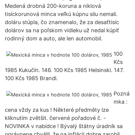
Medená drobná 200-koruna a niklová
tisíckorunová minca veľkú kúpnu silu nemali.
doláru stúpla, čo znamenalo, že za desaťtisíc
dolárov sa na poľskom vidieku už nedal kúpiť
rodinný dom a auto, ale len automobil.
100
Kčs
1985 Kukučín. 146. 100 Kčs 1985 Helsinski. 147.
100 Kčs 1985 Brandl.
Pozná
mka :
cena vždy za kus ! Některé předměty lze
kliknutím zvětšit. červené pořadové č. -
NOVINKA v nabídce ! Bývalý štátny úradník sa
oprávnene chválil, že na inflácii dobre zarobil.