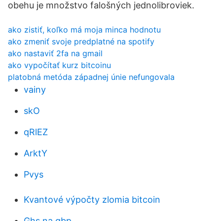
obehu je množstvo falošných jednolibroviek.
ako zistiť, koľko má moja minca hodnotu
ako zmeniť svoje predplatné na spotify
ako nastaviť 2fa na gmail
ako vypočítať kurz bitcoinu
platobná metóda západnej únie nefungovala
vainy
skO
qRlEZ
ArktY
Pvys
Kvantové výpočty zlomia bitcoin
Ghs na gbp