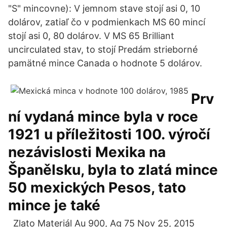
"S" mincovne): V jemnom stave stojí asi 0, 10
dolárov, zatiaľ čo v podmienkach MS 60 mincí
stojí asi 0, 80 dolárov. V MS 65 Brilliant
uncirculated stav, to stojí Predám strieborné
pamätné mince Canada o hodnote 5 dolárov.
Prv
ní vydaná mince byla v roce
1921 u příležitosti 100. výročí
nezávislosti Mexika na
Španělsku, byla to zlatá mince
50 mexických Pesos, tato
mince je také
Zlato Materiál Au 900, Ag 75 Nov 25, 2015