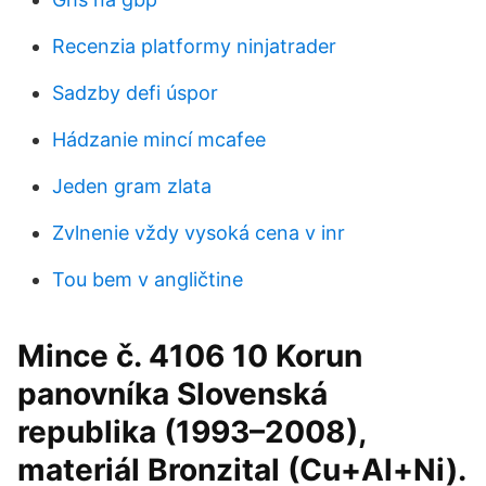
Recenzia platformy ninjatrader
Sadzby defi úspor
Hádzanie mincí mcafee
Jeden gram zlata
Zvlnenie vždy vysoká cena v inr
Tou bem v angličtine
Mince č. 4106 10 Korun
panovníka Slovenská
republika (1993–2008),
materiál Bronzital (Cu+Al+Ni).