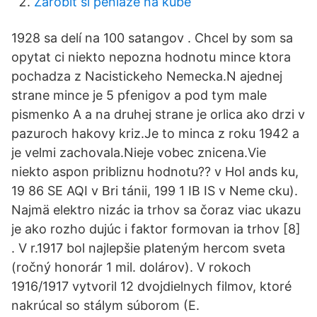
Zarobiť si peniaze na kube
1928 sa delí na 100 satangov . Chcel by som sa
opytat ci niekto nepozna hodnotu mince ktora
pochadza z Nacistickeho Nemecka.N ajednej
strane mince je 5 pfenigov a pod tym male
pismenko A a na druhej strane je orlica ako drzi v
pazuroch hakovy kriz.Je to minca z roku 1942 a
je velmi zachovala.Nieje vobec znicena.Vie
niekto aspon pribliznu hodnotu?? v Hol ands ku,
19 86 SE AQI v Bri tánii, 199 1 IB IS v Neme cku).
Najmä elektro nizác ia trhov sa čoraz viac ukazu
je ako rozho dujúc i faktor formovan ia trhov [8]
. V r.1917 bol najlepšie plateným hercom sveta
(ročný honorár 1 mil. dolárov). V rokoch
1916/1917 vytvoril 12 dvojdielnych filmov, ktoré
nakrúcal so stálym súborom (E.