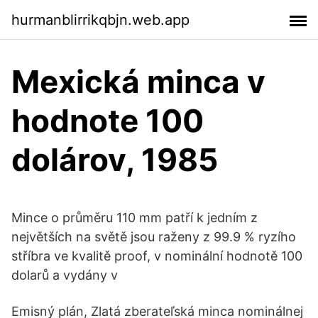
hurmanblirrikqbjn.web.app
Mexická minca v
hodnote 100
dolárov, 1985
Mince o průměru 110 mm patří k jedním z
největších na světě jsou raženy z 99.9 % ryzího
stříbra ve kvalitě proof, v nominální hodnotě 100
dolarů a vydány v
Emisný plán, Zlatá zberateľská minca nominálnej